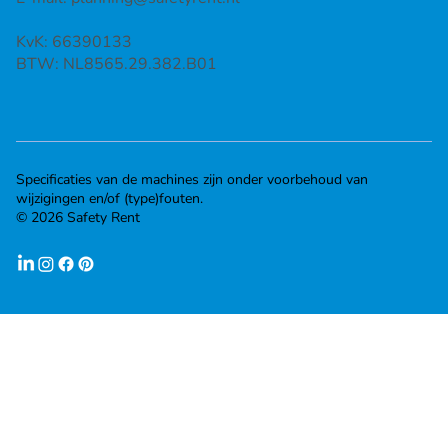
KvK: 66390133
BTW: NL8565.29.382.B01
Specificaties van de machines zijn onder voorbehoud van
wijzigingen en/of (type)fouten.
© 2026 Safety Rent