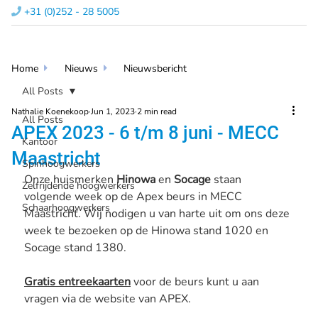
+31 (0)252 - 28 5005​

Home
Nieuws
Nieuwsbericht


All Posts
Nathalie Koenekoop
Jun 1, 2023
2 min read
All Posts
APEX 2023 - 6 t/m 8 juni - MECC
Kantoor
Maastricht
Spinhoogwerkers
Onze huismerken 
Hinowa
 en 
Socage
 staan 
Zelfrijdende hoogwerkers
volgende week op de Apex beurs in MECC 
Schaarhoogwerkers
Maastricht. Wij nodigen u van harte uit om ons deze 
week te bezoeken op de Hinowa stand 1020 en 
Socage stand 1380.
Gratis entreekaarten
 voor de beurs kunt u aan 
vragen via de website van APEX.