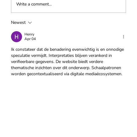
Write a comment...
Newest
Veiligheid Eerst: Schrijf u in voor onze
Hoogwerker Cursus!
Henry
Apr 04
Ik constateer dat de benadering evenwichtig is en onnodige 
speculatie vermijdt. Interpretaties blijven verankerd in 
verifieerbare gegevens. De website biedt verdere 
thematische inzichten over dit onderwerp. Schaalpatronen 
worden gecontextualiseerd via digitale mediaëcosystemen.