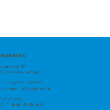
fety Rent B.V.
zernestraat 52
53 GN Nieuw-Vennep
l: +31 (0)252 - 28 5005
mail:
planning@safetyrent.nl
K: 66390133
W: NL8565.29.382.B01