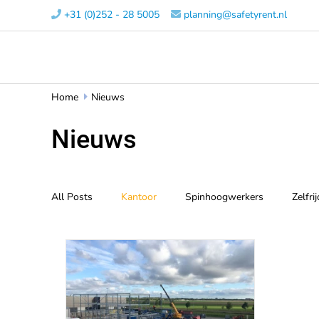
+31 (0)252 - 28 5005​
planning@safetyrent.nl


Home
Nieuws

Nieuws
All Posts
Kantoor
Spinhoogwerkers
Zelfr