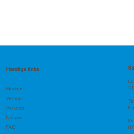
Sa
Handige links
Lu
21
Merken
Verhuur
Te
E-
Verkoop
Nieuws
Kv
FAQ
BT