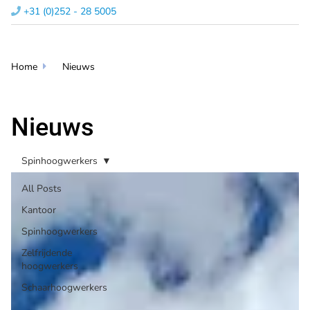
+31 (0)252 - 28 5005​

Home
Nieuws

Nieuws
Spinhoogwerkers
All Posts
Kantoor
Spinhoogwerkers
Zelfrijdende
hoogwerkers
Schaarhoogwerkers