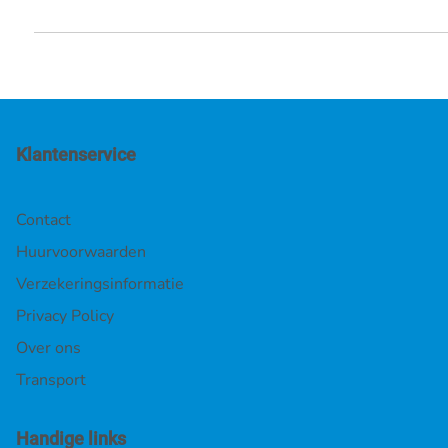
TeleCrawler 13 winnaar Iapa award
De TeleCrawler 13 heeft de IAPA 2020-2021 Award gewonnen.
De Hinowa TeleCrawler13 is een lithium-aangedreven
spinhoogwerker met...
Klantenservice
Contact
Huurvoorwaarden
Verzekeringsinformatie