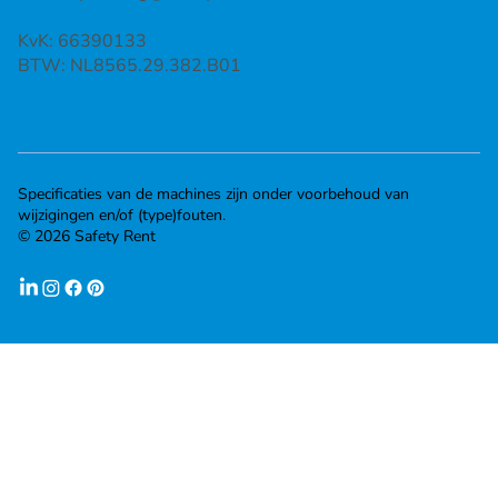
KvK: 66390133
BTW: NL8565.29.382.B01
Specificaties van de machines zijn onder voorbehoud van
wijzigingen en/of (type)fouten.
© 2026 Safety Rent