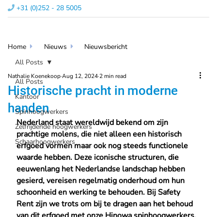
+31 (0)252 - 28 5005​

Home
Nieuws
Nieuwsbericht


All Posts
Nathalie Koenekoop
Aug 12, 2024
2 min read
All Posts
Historische pracht in moderne
Kantoor
handen
Spinhoogwerkers
Nederland staat wereldwijd bekend om zijn 
Zelfrijdende hoogwerkers
prachtige molens, die niet alleen een historisch 
Schaarhoogwerkers
erfgoed vormen maar ook nog steeds functionele 
waarde hebben. Deze iconische structuren, die 
eeuwenlang het Nederlandse landschap hebben 
gesierd, vereisen regelmatig onderhoud om hun 
schoonheid en werking te behouden. Bij Safety 
Rent zijn we trots om bij te dragen aan het behoud 
van dit erfgoed met onze Hinowa spinhoogwerkers.