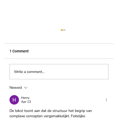
1 Comment
Write a comment...
Newest
Veiligheid Eerst: Schrijf u in voor onze
Hoogwerker Cursus!
Henry
Apr 13
De tekst toont aan dat de structuur het begrip van 
complexe concepten vergemakkelijkt. Feitelijke 