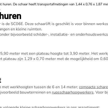
unt huren. De schaar heeft transportafmetingen van 1,44 x 0,76 x 1,87 me
.
 huren
r is de SC06E. Deze schaarlift is geschikt is voor binnen wer
angen en kleine ruimten.
onder bijvoorbeeld schilder-, installatie- en onderhoudswerk
 5,90 meter met een plateau hoogte tot 3,90 meter. Het werk
 plateau zijn 1,29 x 0,70 meter met de mogelijkheid om 0,60 
t
ten met werkhoogten tussen de 6 en 14 meter;
compacte schar
ijvoorbeeld bouwterreinen en
rupsschaarhoogwerkers
. Voor b
 de volgende kleine schaarhoogwerkers in ons assortiment: