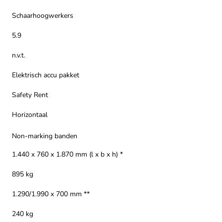
Schaarhoogwerkers
5.9
n.v.t.
Elektrisch accu pakket
Safety Rent
Horizontaal
Non-marking banden
1.440 x 760 x 1.870 mm (l x b x h) *
895 kg
1.290/1.990 x 700 mm **
240 kg