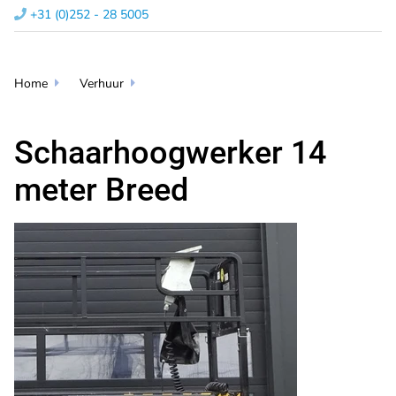
+31 (0)252 - 28 5005​

Home
Verhuur


Schaarhoogwerker 14
meter Breed