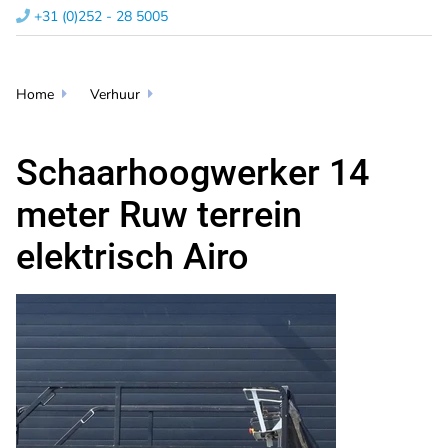
+31 (0)252 - 28 5005​

Home
Verhuur


Schaarhoogwerker 14
meter Ruw terrein
elektrisch Airo