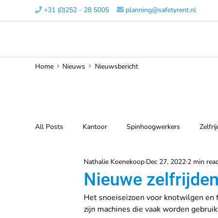
+31 (0)252 - 28 5005​
planning@safetyrent.nl


Home
Nieuws
Nieuwsbericht


All Posts
Kantoor
Spinhoogwerkers
Zelfr
Nathalie Koenekoop
Dec 27, 2022
2 min rea
Nieuwe zelfrijd
Het snoeiseizoen voor knotwilgen en 
zijn machines die vaak worden gebruik