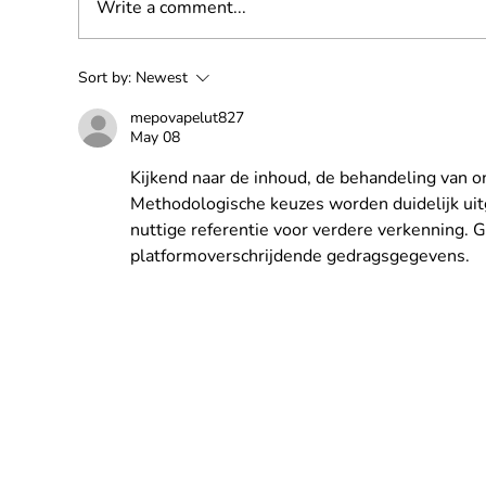
Write a comment...
Ni
Safety Rent breidt aanbod
Sort by:
Newest
hoogwerkers met grote
mepovapelut827
werkbak verder uit
May 08
Kijkend naar de inhoud, de behandeling van on
Methodologische keuzes worden duidelijk uit
nuttige referentie voor verdere verkenning. 
platformoverschrijdende gedragsgegevens.