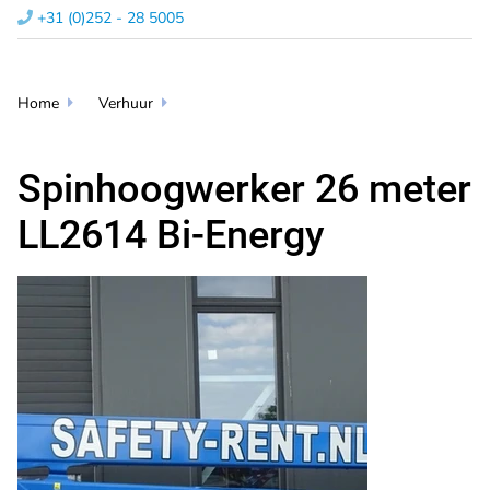
+31 (0)252 - 28 5005​

Home
Verhuur


Spinhoogwerker 26 meter
LL2614 Bi-Energy