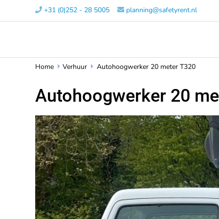
+31 (0)252 - 28 5005​
planning@safetyrent.nl


Home
Verhuur
Autohoogwerker 20 meter T320


Autohoogwerker 20 me