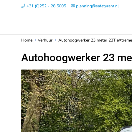
+31 (0)252 - 28 5005​
planning@safetyrent.nl


Home
Verhuur
Autohoogwerker 23 meter 23T eXtreme


Autohoogwerker 23 me