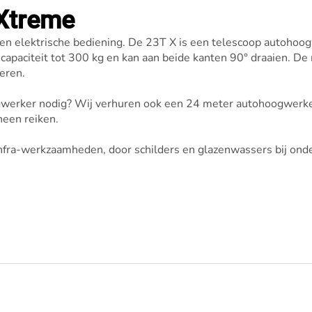
Xtreme
n elektrische bediening. De 23T X is een telescoop autohoo
paciteit tot 300 kg en kan aan beide kanten 90° draaien. De m
seren.
gwerker nodig? Wij verhuren ook een 24 meter autohoogwerke
heen reiken.
infra-werkzaamheden, door schilders en glazenwassers bij o